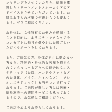
ンセリングをさせていただき、結果を重
視したトリートメントとホームケアのア
ドバイスをさせて
い
ただいています。お
肌はお手入れ次第で
何歳からでも変わり
ます。ぜひご相談ください。
お身体は、女性特有のお悩みを軽減する
ことを目的に、
ホリスティツクなケアを
コンセプトに毎日を健やかにお過ごしい
ただくサポートをしております。
​
また、ご病気の方、身体が自由に動かない
方など、精神的・身体的な苦痛を抱えら
れていらっしゃる方々への総合的なエス
テティック（お顔、ハンドやフットなど
のお身体、メイク、ネイルなど）「ソシ
オエステティック」も当サロンで行って
おります。ご来店が難しい方には医療・
福祉施設への訪問サービスも承っており
ますので、お気軽にご相談ください。
ご来店を心よりお待ちしてお
ります。