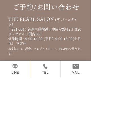
​ご予約/お問い合わせ
THE PEARL SALON
(ザ パールサロ
ン）
〒231-0014 神奈川県横浜市中区常盤町2丁目20
​ヴェラハイツ関内505
営業時間 : 9
:00-18:00
(平日）9:00-16:00(土日
祝）
不定休
お支払いは、現金、クレジットカード、PayPayで承りま
す。
アクセス : JR/ 横浜市営地下鉄 関内駅 徒歩3分
LINE
TEL
MAIL
MAIL :​
info@pearl.yokohama
TEL :
070-2647-7053
​(留守番電話にメッセージをお
願いします。折り返しご連絡させていただきます。）