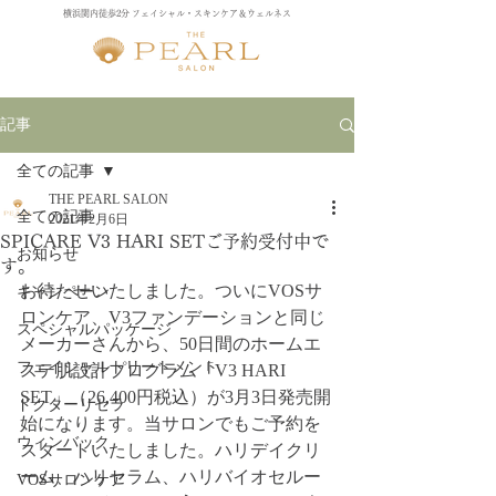
横浜関内徒歩2分 フェイシャル・スキンケア＆ウェルネス
記事
全ての記事
THE PEARL SALON
全ての記事
2021年2月6日
SPICARE V3 HARI SETご予約受付中で
お知らせ
す。
お待たせいたしました。ついにVOSサ
キャンペーン
ロンケア、V3ファンデーションと同じ
スペシャルパッケージ
メーカーさんから、50日間のホームエ
フェイシャルトリートメント
ステ肌設計プログラム「V3 HARI 
SET」（26,400円税込）が3月3日発売開
ドクターリセラ
始になります。当サロンでもご予約を
ウィンバック
スタートいたしました。ハリデイクリ
ーム、ハリセラム、ハリバイオセルー
VOSサロンケア