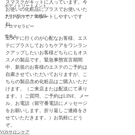
スマスクがキットに入っています。今
ボディトリートメント
お使いの化粧品にプラスでお使いいた
クリスティーナ化粧品
だけるので、スタートしやすいです
ね。
アロマセラピー
雪美人
エステに行くのが心配なお客様、エス
テにプラスしておうちケアをワンラン
クアップしたいお客様どちらにもオス
スメの製品です。緊急事態宣言期間
中、新規のお客様のエステのご予約は
自粛させていただいておりますが、こ
ちらの製品含め化粧品はご購入いただ
けます。（ご来店または配送にて承り
ます。）ご質問、ご予約はLINE、メー
ル、お電話（留守番電話にメッセージ
をお願いします。折り返しご連絡をさ
せていただきます。）お気軽にどう
ぞ。
VOSサロンケア