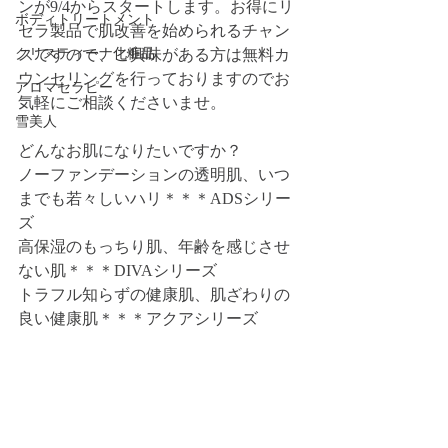
ンが9/4からスタートします。お得にリ
ボディトリートメント
セラ製品で肌改善を始められるチャン
クリスティーナ化粧品
スですので、ご興味がある方は無料カ
ウンセリングを行っておりますのでお
アロマセラピー
気軽にご相談くださいませ。
雪美人
どんなお肌になりたいですか？
ノーファンデーションの透明肌、いつ
までも若々しいハリ＊＊＊ADSシリー
ズ
高保湿のもっちり肌、年齢を感じさせ
ない肌＊＊＊DIVAシリーズ
トラフル知らずの健康肌、肌ざわりの
良い健康肌＊＊＊アクアシリーズ