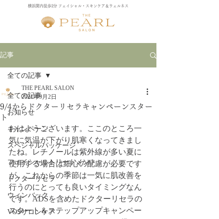
横浜関内徒歩2分 フェイシャル・スキンケア＆ウェルネス
記事
全ての記事
THE PEARL SALON
全ての記事
2021年9月2日
9/4からドクターリセラキャンペーンスター
お知らせ
ト
おはようございます。ここのところ一
キャンペーン
気に気温が下がり肌寒くなってきまし
スペシャルパッケージ
たね。レチノールは紫外線が多い夏に
フェイシャルトリートメント
使用する場合は細心の配慮が必要です
が、これからの季節は一気に肌改善を
ドクターリセラ
行うのにとっても良いタイミングなん
ウィンバック
です。ADSを含めたドクターリセラの
スタート＆ステップアップキャンペー
VOSサロンケア