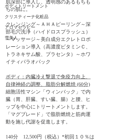
肌深部に導入し、透明感のあるもちも
ボディトリートメント
ちの肌に。
クリスティーナ化粧品
クレンジング～ＡＨＡピーリング～深
アロマセラピー
部毛穴洗浄（ハイドロスプラッシュ）
雪美人
～マッサージ～美白成分エクレトロポ
レーション導入（高濃度ビタミンＣ、
トラネキサム酸、プラセンタ）～ホワ
イティパラオパック
ボディ：内臓冷え撃退で免疫力向上、
自律神経の調整、脂肪分解燃焼 (60分)
細胞活性マシン「ウィンバック」で内
臓（胃、肝臓、すい臓、腸）と腰、ヒ
ップを中心にトリートメントします。
「マグブレード」で脂肪燃焼と筋肉運
動を施し代謝を促進します。
140分　12,500円（税込）*初回１０％は