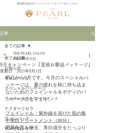
横浜関内徒歩2分 フェイシャル・スキンケア＆ウェルネス
記事
全ての記事
THE PEARL SALON
全ての記事
2021年8月31日
9月キャンペーン『夏疲れ撃退パッケージ』
お知らせ
更新日：
2021年9月1日
明日から9月です。今月のスペシャルパ
キャンペーン
ッケージは、夏の疲れを秋に持ち込ま
スペシャルパッケージ
ないためのフェイシャル＆ボディのパ
フェイシャルトリートメント
ッケージになります。
ドクターリセラ
フェイシャル：紫外線を浴びた肌の集
ウィンバック
中美白トリートメント（80分）
肥厚角質を除去、美白成分をたっぷり
VOSサロンケア