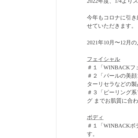
2022年度、1/4よ
アロマセラピー
雪美人
今年もコロナに引き
せていただきます。
2021年10月〜1
フェイシャル
＃１「WINBAC
＃２「パールの美顔
ターリセラなどの製
＃３「ピーリング系
グ までお肌質に合
ボディ
＃１「WINBAC
す。