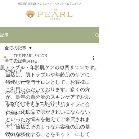
横浜関内徒歩2分 フェイシャル・スキンケア＆ウェルネス
記事
全ての記事
THE PEARL SALON
全ての記事
2025年4月14日
肌トラブル・年齢肌ケアの専門サロンです。
お知らせ
当店は、肌トラブルや年齢肌のケアに
キャンペーン
特化した専門サロンとして、お客様に
ご利用いただいております。多くの方
スペシャルパッケージ
が、長年の自分流のスキンケアでお肌
フェイシャルトリートメント
を弱くしてしまったり、肌タイプに合
わない化粧品で肌がきれいにならない
ドクターリセラ
といったお悩みを抱えてご来店されま
ウィンバック
す。当店はそのようなお客様の肌の基
礎力を強化することをモットーにして
VOSサロンケア