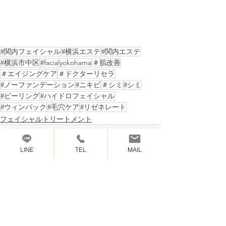
#関内フェイシャル
#横浜エステ
#関内エステ
#横浜市中区
#facialyokohama
＃肌改善
＃エイジングケア
＃ドクターリセラ
#ノーファンデーション
#ニキビ
＃シミ
#シミ
#ピーリング
#ハイドロフェイシャル
#ウィンバック
#毛穴ケア
#リゼネレート
フェイシャルトリートメント
LINE
TEL
MAIL
最新記事
すべて表示