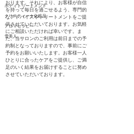
おります。それにより、お客様が自信
ボディトリートメント
を持って毎日を過ごせるよう、専門的
クリスティーナ化粧品
なアドバイスやトリートメントをご提
供させていただいております。お気軽
アロマセラピー
にご相談いただければ幸いです。ま
雪美人
た、当サロンのご利用は前日までの予
約制となっておりますので、事前にご
予約をお願いいたします。お客様一人
ひとりに合ったケアをご提供し、ご満
足のいく結果をお届けすることに努め
させていただいております。