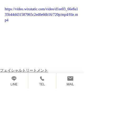
https://video.wixstatic.com/video/d1ee03_66e8a1
35b44d431587065c2ed0e66b16/720p/mp4/file.m
p4
フェイシャルトリートメント
LINE
TEL
MAIL
最新記事
すべて表示