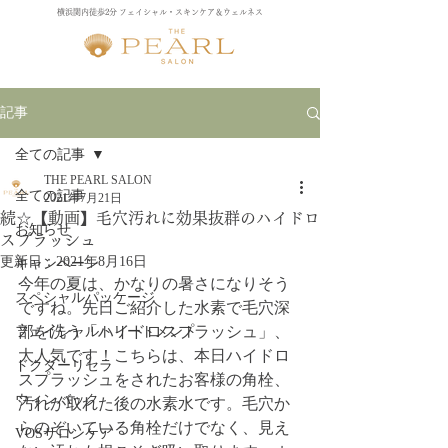
横浜関内徒歩2分 フェイシャル・スキンケア＆ウェルネス
記事
全ての記事
THE PEARL SALON
全ての記事
2021年7月21日
続☆【動画】毛穴汚れに効果抜群のハイドロ
お知らせ
スプラッシュ
更新日：
2021年8月16日
キャンペーン
今年の夏は、かなりの暑さになりそう
スペシャルパッケージ
ですね。先日ご紹介した水素で毛穴深
部を洗う「ハイドロスプラッシュ」、
フェイシャルトリートメント
大人気です！こちらは、本日ハイドロ
ドクターリセラ
スプラッシュをされたお客様の角栓、
ウィンバック
汚れが取れた後の水素水です。毛穴か
らのぞいている角栓だけでなく、見え
VOSサロンケア