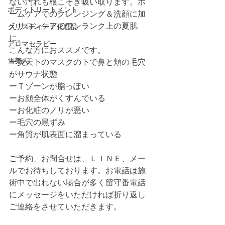
ない汚れも根こそぎ吸い取ります。ホ
ボディトリートメント
ームケアでのクレンジング＆洗顔に加
えサロンケアでワンランク上の夏肌
クリスティーナ化粧品
に。
アロマセラピー
こんな方におススメです。
雪美人
ー炎天下のマスクの下で鼻と頬の毛穴
がサウナ状態
ーＴゾーンが脂っぽい
ーお顔全体がくすんでいる
ーお化粧のノリが悪い
ー毛穴の黒ずみ
ー角質が肌表面に溜まっている
ご予約、お問合せは、ＬＩＮＥ、メー
ルでお待ちしております。お電話は施
術中で出れない場合が多く留守番電話
にメッセージをいただければ折り返し
ご連絡をさせていただきます。