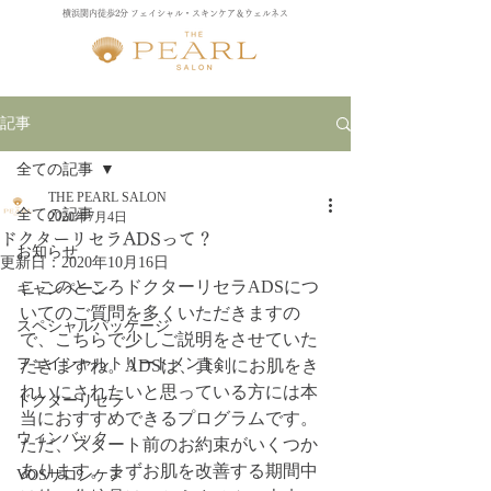
横浜関内徒歩2分 フェイシャル・スキンケア＆ウェルネス
記事
全ての記事
THE PEARL SALON
全ての記事
2020年7月4日
ドクターリセラADSって？
お知らせ
更新日：
2020年10月16日
ここのところドクターリセラADSにつ
キャンペーン
いてのご質問を多くいただきますの
スペシャルパッケージ
で、こちらで少しご説明をさせていた
フェイシャルトリートメント
だきますね。ADSは、真剣にお肌をき
れいにされたいと思っている方には本
ドクターリセラ
当におすすめできるプログラムです。
ウィンバック
ただ、スタート前のお約束がいくつか
あります。まずお肌を改善する期間中
VOSサロンケア