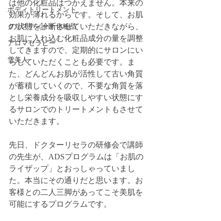
は他の化粧品はつかえません。本来の
ボディトリートメント
効果が薄れるからです。そして、お肌
の状態を診断させていただきながら、
クリスティーナ化粧品
お肌に入れ込む化粧品成分の量を調整
アロマセラピー
してきますので、定期的にサロンにい
雪美人
らしていただくことも必要です。ま
た、どんどんお肌が活性して古い角質
が蓄積していくので、不要な角質を落
とし栄養成分を吸収しやすい状態にす
るサロンでのトリートメントもさせて
いただきます。
先日、ドクターリセラの研修会で講師
の先生が、ADSプログラムは「お肌の
ライザップ」とおっしゃっていまし
た。本当にその通りだと思います。お
客様との二人三脚があってこそ美肌を
可能にするプログラムです。