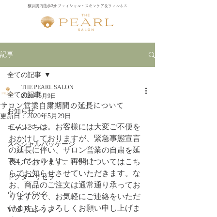
横浜関内徒歩2分 フェイシャル・スキンケア＆ウェルネス
記事
全ての記事
THE PEARL SALON
全ての記事
2020年5月9日
サロン営業自粛期間の延長について
お知らせ
更新日：
2020年5月29日
こんにちは。お客様には大変ご不便を
キャンペーン
おかけしておりますが、緊急事態宣言
スペシャルパッケージ
の延長に伴い、サロン営業の自粛を延
フェイシャルトリートメント
長しております。再開についてはこち
らでお知らせさせていただきます。な
ドクターリセラ
お、商品のご注文は通常通り承ってお
ウィンバック
りますので、お気軽にご連絡をいただ
けますようよろしくお願い申し上げま
VOSサロンケア