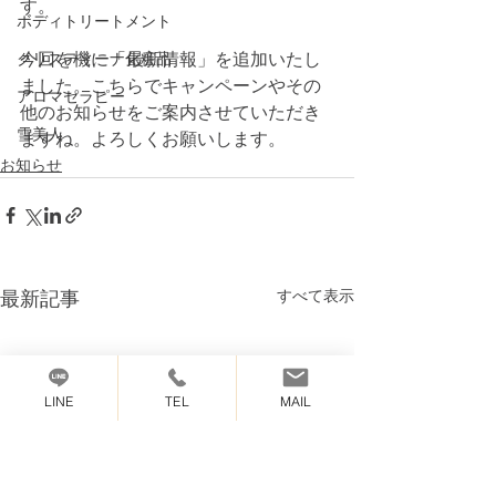
す。
ボディトリートメント
今回を機に「最新情報」を追加いたし
クリスティーナ化粧品
ました。こちらでキャンペーンやその
アロマセラピー
他のお知らせをご案内させていただき
雪美人
ますね。よろしくお願いします。
お知らせ
最新記事
すべて表示
LINE
TEL
MAIL