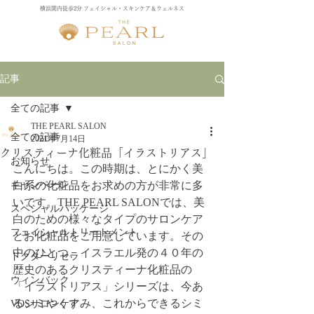
横浜関内徒歩2分 フェイシャル・スキンケア＆ウェルネス
記事
全ての記事
THE PEARL SALON
全ての記事
2021年7月14日
クリスティーナ化粧品「イラストリアス」
お知らせ
こんにちは。この時期は、とにかく美
キャンペーン
白系の化粧品をお求めの方が非常に多
いです。THE PEARL SALONでは、美
スペシャルパッケージ
白のための様々なタイプのサロンケア
フェイシャルトリートメント
とお化粧品をご用意しています。その
中のひとつ、イスラエル発の４０年の
ドクターリセラ
歴史のあるクリスティーナ化粧品の
ウィンバック
「イラストリアス」シリーズは、今あ
るシミやくすみ、これからできるシミ
VOSサロンケア