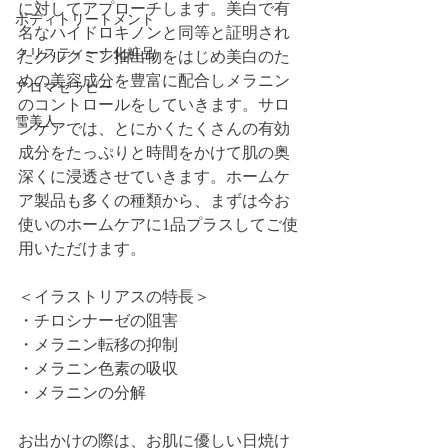
に対してアプローチします。美白で有
ボディトリートメント
名なハイドロキノンと同等と証明され
クリスティーナ化粧品
たクルクミン抽出物をはじめ美白のた
めの美容成分を豊富に配合しメラニン
アロマセラピー
のコントロールをしていきます。サロ
雪美人
ンケアでは、とにかくたくさんの有効
成分をたっぷりと時間をかけて肌の奥
深くに浸透させていきます。ホームケ
ア製品も多くの種類から、まずは今お
使いのホームケアに1品プラスしてご使
用いただけます。
＜イラストリアスの特長＞
・チロシナーゼの阻害
・メラニン転移の抑制
・メラニン色素の吸収
・メラニンの分解
お出かけの際は、お肌に優しい日焼け