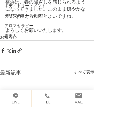
横浜は、春の陽ざしを感じられるよう
ボディトリートメント
になってきました。このまま穏やかな
クリスティーナ化粧品
季節を迎えられるとよいですね。
アロマセラピー
よろしくお願いいたします。
雪美人
お知らせ
最新記事
すべて表示
LINE
TEL
MAIL