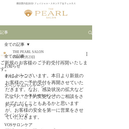
横浜関内徒歩2分 フェイシャル・スキンケア＆ウェルネス
記事
全ての記事
THE PEARL SALON
全ての記事
2021年2月23日
ご新規のお客様のご予約受付再開いたしま
お知らせ
す。
おはようございます。本日より新規の
キャンペーン
お客様のご予約受付を再開させていた
スペシャルパッケージ
だきます。なお、感染状況の拡大など
フェイシャルトリートメント
により、ご予約変更などのご相談をさ
せてただくこともあるかと思います
ドクターリセラ
が、お客様の安全を第一に営業をさせ
ウィンバック
ていただきます。
VOSサロンケア